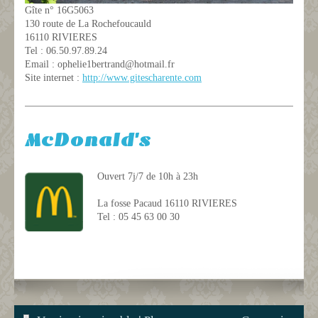
Gîte n° 16G5063
130 route de La Rochefoucauld
16110 RIVIERES
Tel : 06.50.97.89.24
Email : ophelie1bertrand@hotmail.fr
Site internet :
http://www.gitescharente.com
McDonald's
Ouvert 7j/7 de 10h à 23h
La fosse Pacaud 16110 RIVIERES
Tel : 05 45 63 00 30