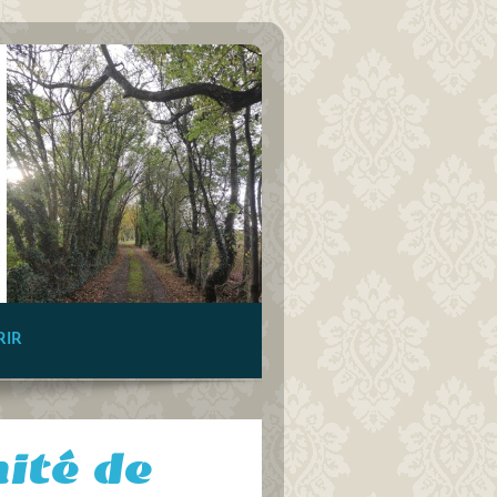
RIR
ité de