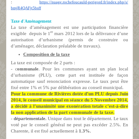
:
https://nuage.rochefoucauld-
perigord.fr/index.php/s/
bmjR4QAFjt5bsff
Taxe d'Aménagement
La taxe d’aménagement est une participation financière
er
exigible depuis le 1
mars 2012 lors de la délivrance d’une
autorisation d’urbanisme (permis de construire ou
d’aménager, déclaration préalable de travaux).
Composition de la taxe
La taxe est composée de 2 parts :
-
ommunale
. Pour les communes ayant un plan local
c
d’urbanisme (PLU), cette part est instituée de façon
automatique sauf renonciation expresse. Le taux peut être
fixé entre 1% et 5% par délibération au conseil municipal.
Pour la commune de Rivières dotée d’un PLU depuis Juin
2014, le conseil municipal en séance du 5 Novembre 2014,
a décidé à l’unanimité une exonération totale c’est-à-dire
la non application de la part communale de la taxe.
-
départementale.
Unique dans tout le département. Le taux
voté par le conseil général ne peut pas excéder 2.5%. En
Charente, il est fixé actuellement à
1.3%.