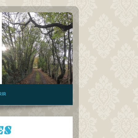
RIR
ES